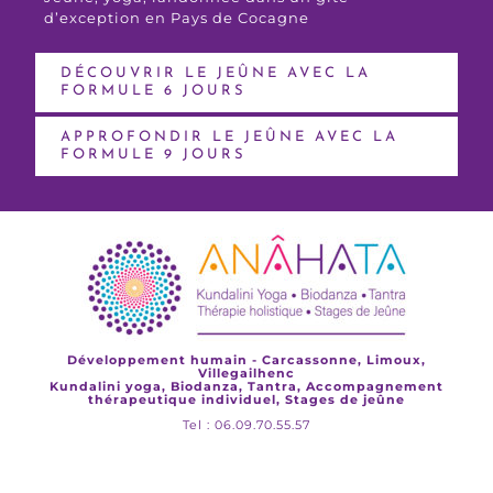
d’exception en Pays de Cocagne
DÉCOUVRIR LE JEÛNE AVEC LA
FORMULE 6 JOURS
APPROFONDIR LE JEÛNE AVEC LA
FORMULE 9 JOURS
Développement humain - Carcassonne, Limoux,
Villegailhenc
Kundalini yoga, Biodanza, Tantra, Accompagnement
thérapeutique individuel, Stages de jeûne
Tel : 06.09.70.55.57